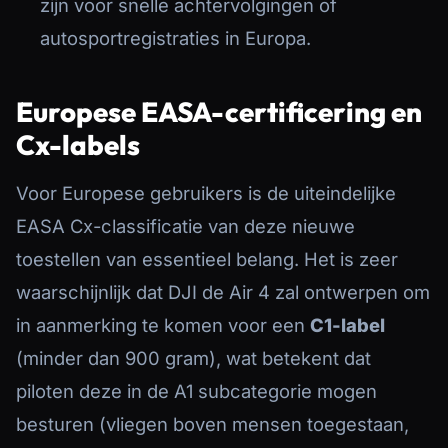
zijn voor snelle achtervolgingen of
LIVE BROADCAST & EVENTS
autosportregistraties in Europa.
FPV FLY-THROUGHS
Europese EASA-certificering en
Cx-labels
ACTION & MOTORSPORTS
Voor Europese gebruikers is de uiteindelijke
EASA Cx-classificatie van deze nieuwe
DRONESHOWS
toestellen van essentieel belang. Het is zeer
waarschijnlijk dat DJI de Air 4 zal ontwerpen om
DIENSTENOVERZICHT
in aanmerking te komen voor een
C1-label
(minder dan 900 gram), wat betekent dat
piloten deze in de A1 subcategorie mogen
besturen (vliegen boven mensen toegestaan,