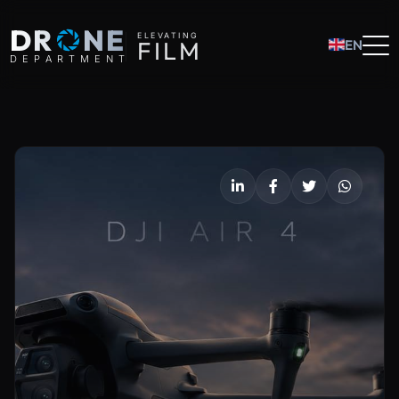
O
DR
NE
ELEVATING
F
I
L
M
EN
D
E
P
A
R
T
M
E
N
T