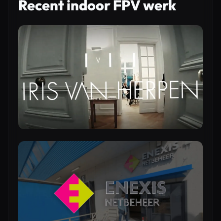
Recent indoor FPV werk
CINEMA DRONES
LIVE BROADCAST & EVENTS
FPV FLY-THROUGHS
ACTION & MOTORSPORTS
DRONESHOWS
DIENSTENOVERZICHT