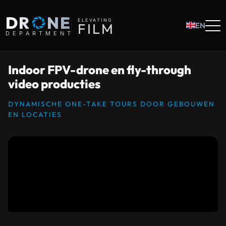
O
DR
NE
ELEVATING
F
I
L
M
EN
D
E
P
A
R
T
M
E
N
T
Indoor FPV-drone en fly-through
video producties
DYNAMISCHE ONE-TAKE TOURS DOOR GEBOUWEN
EN LOCATIES