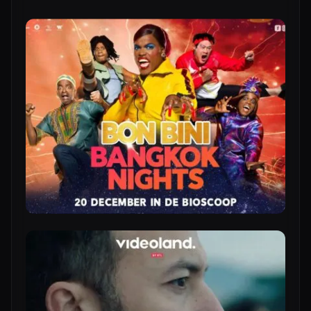
DRONES
CINEMA DRONE OPERATOR
CINEMA DRONES
LIVE BROADCAST & EVENTS
FPV FLY-THROUGHS
ACTION & MOTORSPORTS