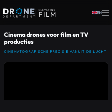
O
DR
NE
ELEVATING
F
I
L
M
EN
D
E
P
A
R
T
M
E
N
T
Cinema drones voor film en TV
producties
CINEMATOGRAFISCHE PRECISIE VANUIT DE LUCHT