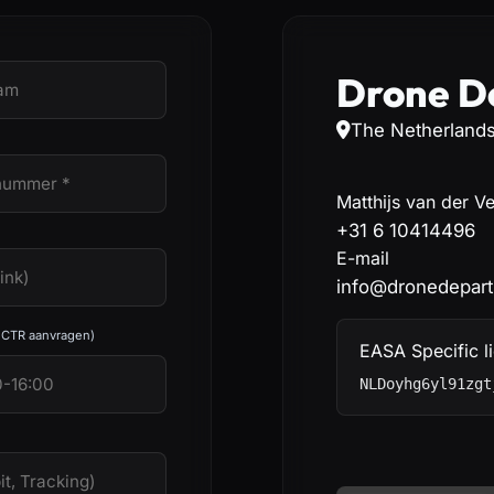
Drone D
The Netherland
Matthijs van der V
+31 6 10414496
E-mail
info@dronedepart
 CTR aanvragen)
EASA Specific li
NLDoyhg6yl91zgt