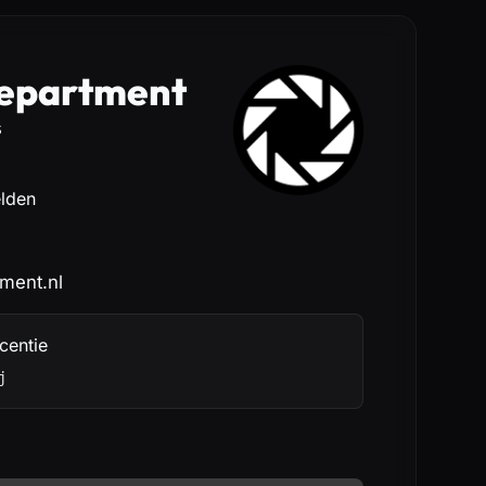
epartment
s
elden
ment.nl
centie
j