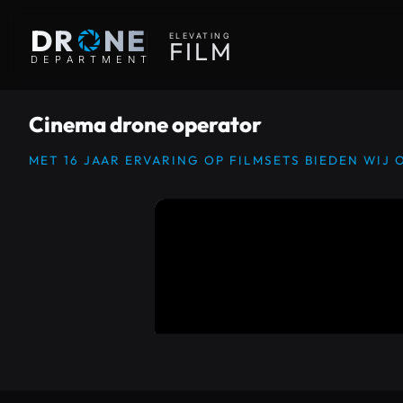
O
DR
NE
ELEVATING
F
I
L
M
D
E
P
A
R
T
M
E
N
T
Cinema drone operator
MET 16 JAAR ERVARING OP FILMSETS BIEDEN WIJ