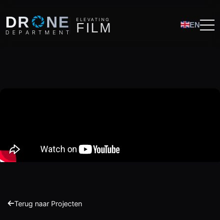
O
DR
NE
ELEVATING
F
I
L
M
EN
D
E
P
A
R
T
M
E
N
T
Terug naar Projecten