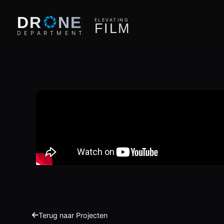
O
DR
NE
ELEVATING
F
I
L
M
D
E
P
A
R
T
M
E
N
T
Terug naar Projecten