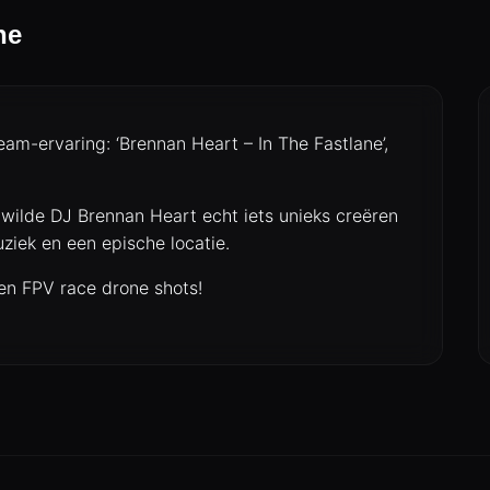
ne
eam-ervaring: ‘Brennan Heart – In The Fastlane’,
ilde DJ Brennan Heart echt iets unieks creëren
uziek en een epische locatie.
en FPV race drone shots!