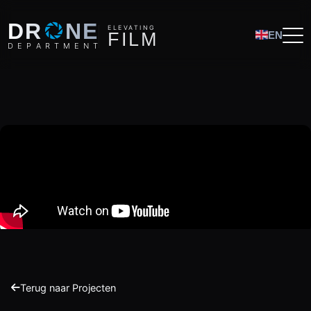
O
DR
NE
ELEVATING
F
I
L
M
EN
D
E
P
A
R
T
M
E
N
T
Terug naar Projecten