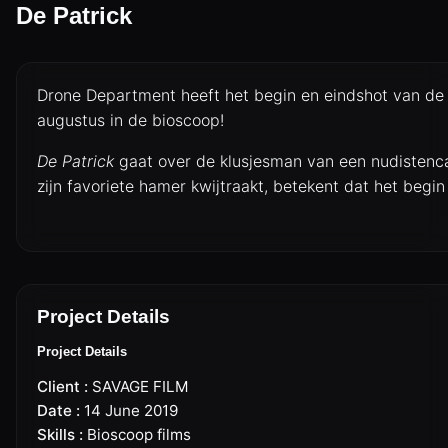
De Patrick
Drone Department
heeft het begin en eindshot van de 
augustus in de bioscoop!
De Patrick
gaat over de klusjesman van een nudistenc
zijn favoriete hamer kwijtraakt, betekent dat het begin
DRONES
CINEMA DRONE OPERATOR
Project Details
CINEMA DRONES
Project Details
Client :
SAVAGE FILM
LIVE BROADCAST & EVENTS
Date :
14 June 2019
Skills :
Bioscoop films