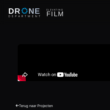
O
DR
NE
ELEVATING
F
I
L
M
D
E
P
A
R
T
M
E
N
T
Terug naar Projecten