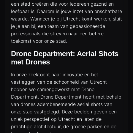
een stad creëren die voor iedereen gezond en
DRONES
leefbaar is. Daarom is jouw inzet van onschatbare
waarde. Wanneer je bij Utrecht komt werken, sluit
je je aan bij een team van gepassioneerde
CINEMA DRONE OPERATOR
professionals die streven naar een betere
toekomst voor onze stad.
CINEMA DRONES
Drone Department: Aerial Shots
met Drones
LIVE BROADCAST & EVENTS
In onze zoektocht naar innovatie en het
vastleggen van de schoonheid van Utrecht
FPV FLY-THROUGHS
hebben we samengewerkt met Drone
Department. Drone Department heeft met behulp
van drones adembenemende aerial shots van
ACTION & MOTORSPORTS
onze stad vastgelegd. Deze beelden geven een
uniek perspectief op Utrecht en laten de
prachtige architectuur, de groene parken en de
DRONESHOWS