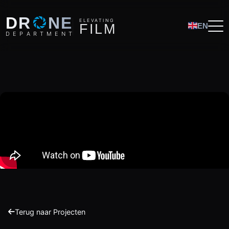
O
DR
NE
ELEVATING
F
I
L
M
EN
D
E
P
A
R
T
M
E
N
T
Terug naar Projecten